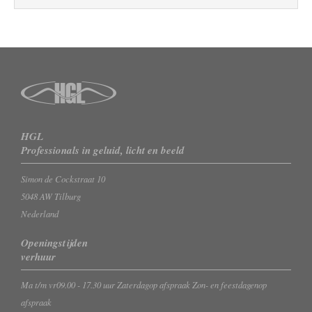
HGL
Professionals in geluid, licht en beeld
Simon de Cockstraat 10
5048 AW Tilburg
Nederland
Openingstijden
verhuur
Ma t/m vr
09.00 - 17.30 uur
Zaterdag
op afspraak
Zon- en feestdagen
op
afspraak