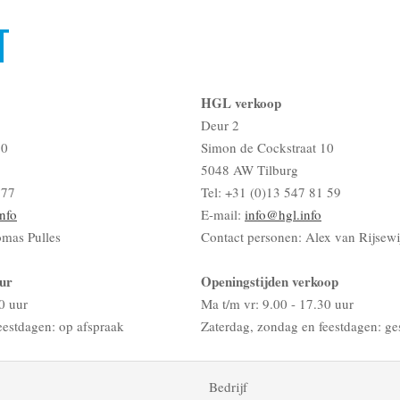
T
HGL verkoop
Deur 2
10
Simon de Cockstraat 10
5048 AW Tilburg
 77
Tel: +31 (0)13 547 81 59
nfo
E-mail:
info@hgl.info
omas Pulles
Contact personen: Alex van Rijsewi
ur
Openingstijden verkoop
0 uur
Ma t/m vr: 9.00 - 17.30 uur
eestdagen: op afspraak
Zaterdag, zondag en feestdagen: ge
Bedrijf