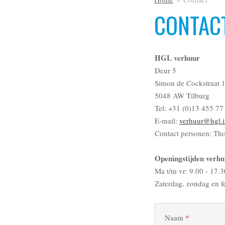
CONTAC
HGL verhuur
Deur 5
Simon de Cockstraat 
5048 AW Tilburg
Tel: +31 (0)13 455 77
E-mail:
verhuur@hgl.i
Contact personen: Th
Openingstijden verhu
Ma t/m vr: 9.00 - 17.3
Zaterdag, zondag en f
Naam
*