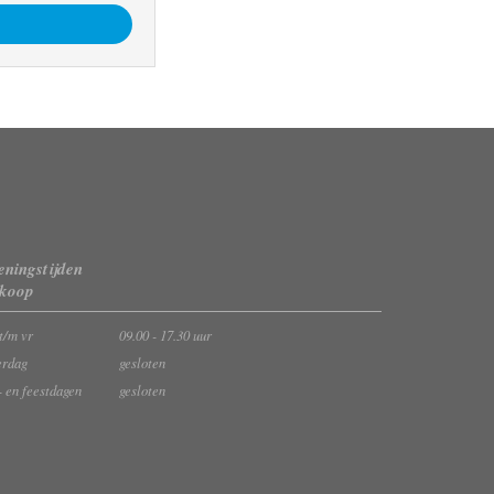
ningstijden
rkoop
t/m vr
09.00 - 17.30 uur
erdag
gesloten
- en feestdagen
gesloten