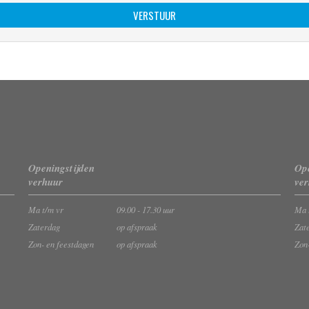
Openingstijden
Ope
verhuur
ve
Ma t/m vr
09.00 - 17.30 uur
Ma 
Zaterdag
op afspraak
Zat
Zon- en feestdagen
op afspraak
Zon