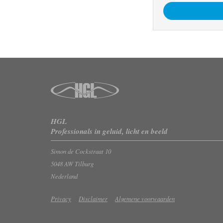
HGL
Professionals in geluid, licht en beeld
Simon de Cockstraat 10
5048 AW Tilburg
Nederland
Privacy
Disclaimer
Algemene voorwaarden