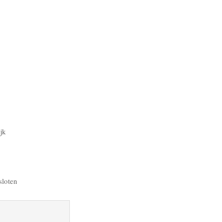
jk
sloten