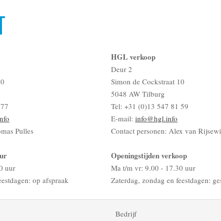
T
HGL verkoop
Deur 2
10
Simon de Cockstraat 10
5048 AW Tilburg
 77
Tel: +31 (0)13 547 81 59
nfo
E-mail:
info@hgl.info
omas Pulles
Contact personen: Alex van Rijsewi
ur
Openingstijden verkoop
0 uur
Ma t/m vr: 9.00 - 17.30 uur
eestdagen: op afspraak
Zaterdag, zondag en feestdagen: ge
Bedrijf