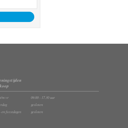
ningstijden
rkoop
t/m vr
09.00 - 17.30 uur
erdag
gesloten
- en feestdagen
gesloten