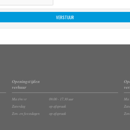
Openingstijden
Ope
verhuur
ve
Ma t/m vr
09.00 - 17.30 uur
Ma 
Zaterdag
op afspraak
Zat
Zon- en feestdagen
op afspraak
Zon