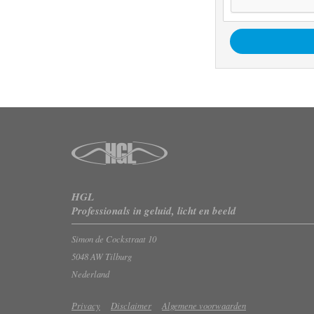
HGL
Professionals in geluid, licht en beeld
Simon de Cockstraat 10
5048 AW Tilburg
Nederland
Privacy
Disclaimer
Algemene voorwaarden