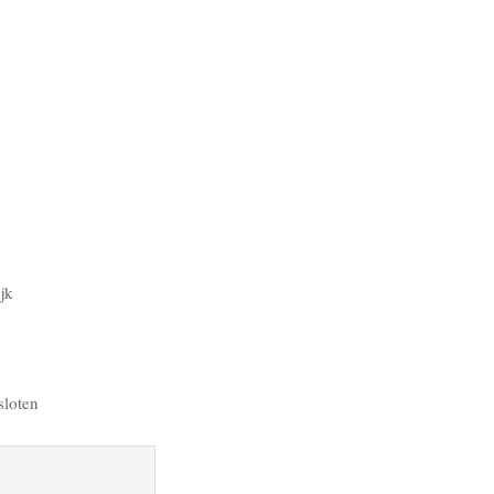
jk
sloten