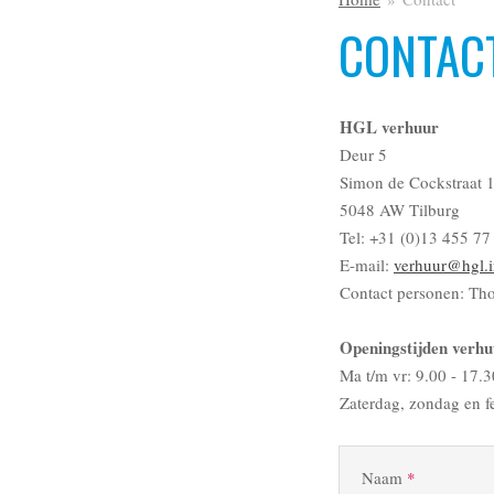
CONTAC
HGL verhuur
Deur 5
Simon de Cockstraat 
5048 AW Tilburg
Tel: +31 (0)13 455 77
E-mail:
verhuur@hgl.i
Contact personen: Th
Openingstijden verhu
Ma t/m vr: 9.00 - 17.3
Zaterdag, zondag en f
Naam
*