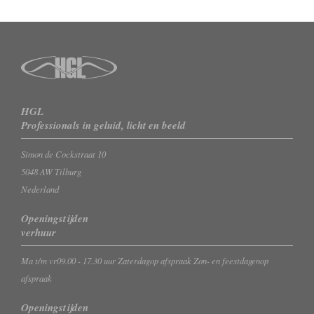
HGL
Professionals in geluid, licht en beeld
Simon de Cockstraat 10
5048 AW Tilburg
Nederland
Openingstijden
verhuur
Ma t/m vr
09.00 - 17.30 uur
Zaterdag
op afspraak
Zon- en feestdagen
op
afspraak
Openingstijden