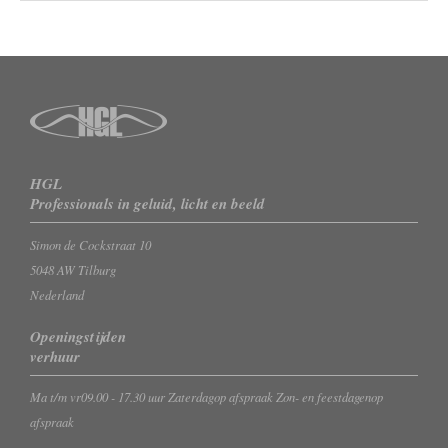
HGL
Professionals in geluid, licht en beeld
Simon de Cockstraat 10
5048 AW Tilburg
Nederland
Openingstijden
verhuur
Ma t/m vr
09.00 - 17.30 uur
Zaterdag
op afspraak
Zon- en feestdagen
op
afspraak