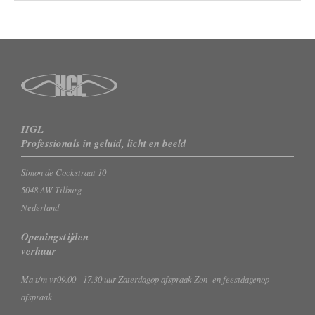
HGL
Professionals in geluid, licht en beeld
Simon de Cockstraat 10
5048 AW Tilburg
Nederland
Openingstijden
verhuur
Ma t/m vr
09.00 - 17.30 uur
Zaterdag
op afspraak
Zon- en feestdagen
op
afspraak