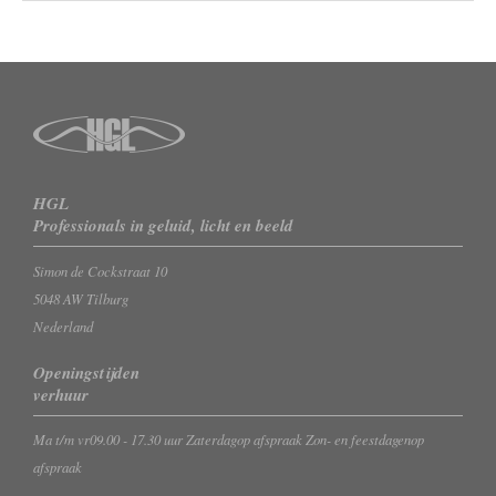
HGL
Professionals in geluid, licht en beeld
Simon de Cockstraat 10
5048 AW Tilburg
Nederland
Openingstijden
verhuur
Ma t/m vr
09.00 - 17.30 uur
Zaterdag
op afspraak
Zon- en feestdagen
op
afspraak