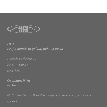
HGL
Professionals in geluid, licht en beeld
Simon de Cockstraat 10
5048 AW Tilburg
Nederland
Openingstijden
verhuur
Ma t/m vr
09.00 - 17.30 uur
Zaterdag
op afspraak
Zon- en feestdagen
op
afspraak