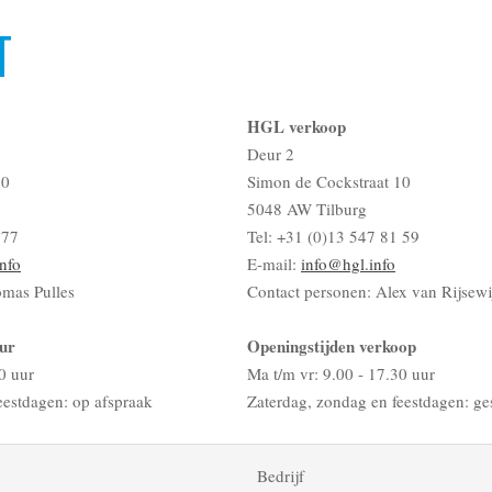
T
HGL verkoop
Deur 2
10
Simon de Cockstraat 10
5048 AW Tilburg
 77
Tel: +31 (0)13 547 81 59
nfo
E-mail:
info@hgl.info
omas Pulles
Contact personen: Alex van Rijsewi
ur
Openingstijden verkoop
0 uur
Ma t/m vr: 9.00 - 17.30 uur
eestdagen: op afspraak
Zaterdag, zondag en feestdagen: ge
Bedrijf