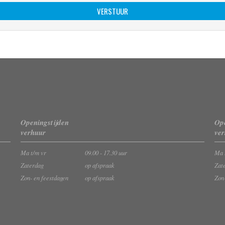
Openingstijden
Ope
verhuur
ve
Ma t/m vr
09.00 - 17.30 uur
Ma 
Zaterdag
op afspraak
Zat
Zon- en feestdagen
op afspraak
Zon