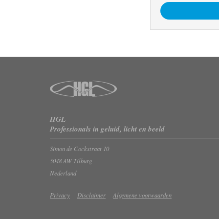
HGL
Professionals in geluid, licht en beeld
Simon de Cockstraat 10
5048 AW Tilburg
Nederland
Privacy
Disclaimer
Algemene voorwaarden