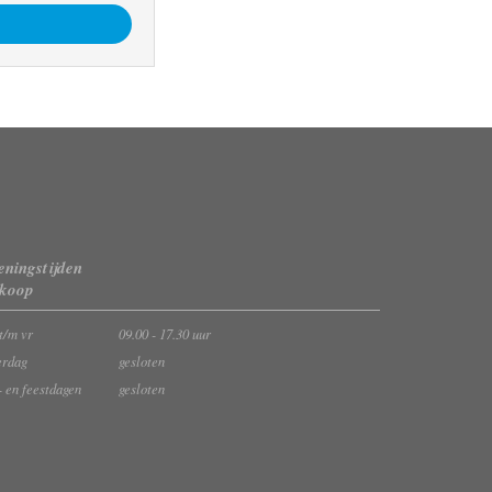
ningstijden
rkoop
t/m vr
09.00 - 17.30 uur
erdag
gesloten
- en feestdagen
gesloten