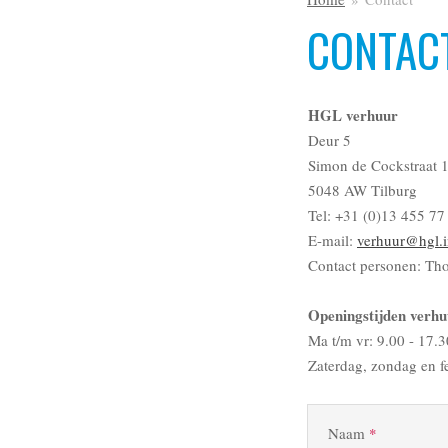
CONTAC
HGL verhuur
Deur 5
Simon de Cockstraat 
5048 AW Tilburg
Tel: +31 (0)13 455 77
E-mail:
verhuur@hgl.i
Contact personen: Th
Openingstijden verhu
Ma t/m vr: 9.00 - 17.3
Zaterdag, zondag en f
Naam
*