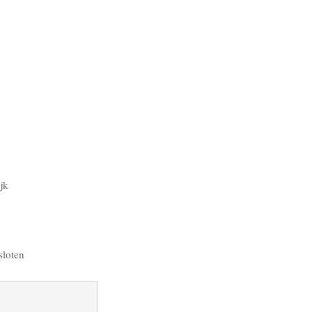
jk
sloten