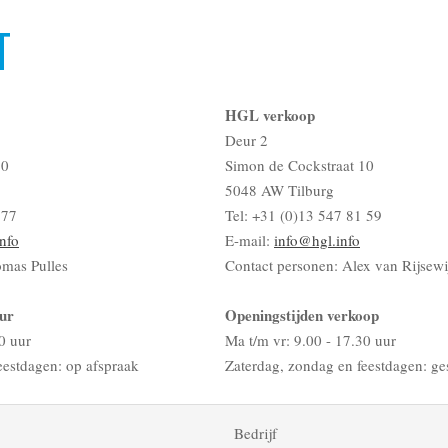
T
HGL verkoop
Deur 2
10
Simon de Cockstraat 10
5048 AW Tilburg
 77
Tel: +31 (0)13 547 81 59
nfo
E-mail:
info@hgl.info
omas Pulles
Contact personen: Alex van Rijsewi
ur
Openingstijden verkoop
0 uur
Ma t/m vr: 9.00 - 17.30 uur
eestdagen: op afspraak
Zaterdag, zondag en feestdagen: ge
Bedrijf