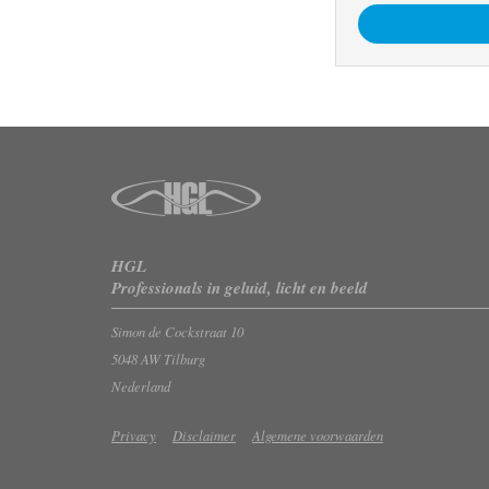
HGL
Professionals in geluid, licht en beeld
Simon de Cockstraat 10
5048 AW Tilburg
Nederland
Privacy
Disclaimer
Algemene voorwaarden