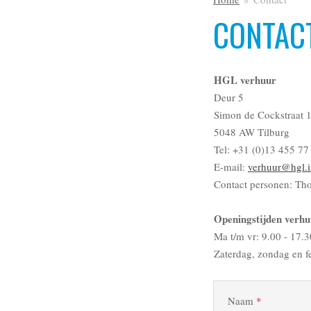
CONTAC
HGL verhuur
Deur 5
Simon de Cockstraat 
5048 AW Tilburg
Tel: +31 (0)13 455 77
E-mail:
verhuur@hgl.i
Contact personen: Th
Openingstijden verhu
Ma t/m vr: 9.00 - 17.3
Zaterdag, zondag en f
Naam
*