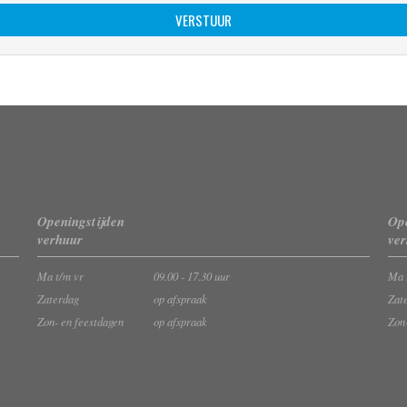
Openingstijden
Ope
verhuur
ve
Ma t/m vr
09.00 - 17.30 uur
Ma 
Zaterdag
op afspraak
Zat
Zon- en feestdagen
op afspraak
Zon