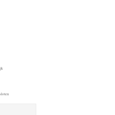
jk
sloten