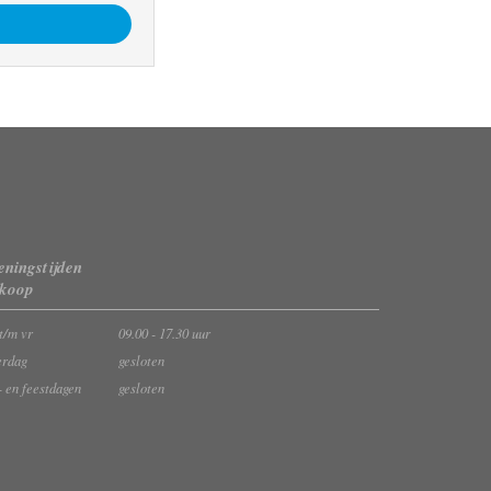
ningstijden
rkoop
t/m vr
09.00 - 17.30 uur
erdag
gesloten
- en feestdagen
gesloten