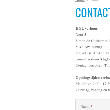
CONTAC
HGL verhuur
Deur 5
Simon de Cockstraat 
5048 AW Tilburg
Tel: +31 (0)13 455 77
E-mail:
verhuur@hgl.i
Contact personen: Th
Openingstijden verhu
Ma t/m vr: 9.00 - 17.3
Zaterdag, zondag en f
Naam
*