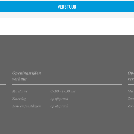
Openingstijden
Ope
verhuur
ve
Ma t/m vr
09.00 - 17.30 uur
Ma 
Zaterdag
op afspraak
Zat
Zon- en feestdagen
op afspraak
Zon