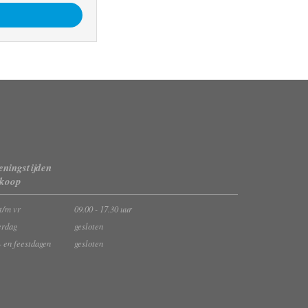
ningstijden
rkoop
t/m vr
09.00 - 17.30 uur
erdag
gesloten
- en feestdagen
gesloten