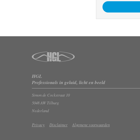
HGL
Professionals in geluid, licht en beeld
Simon de Cockstraat 10
5048 AW Tilburg
Nederland
Privacy
Disclaimer
Algemene voorwaarden