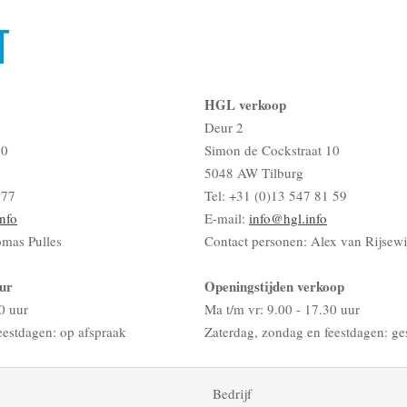
T
HGL verkoop
Deur 2
10
Simon de Cockstraat 10
5048 AW Tilburg
 77
Tel: +31 (0)13 547 81 59
nfo
E-mail:
info@hgl.info
omas Pulles
Contact personen: Alex van Rijsewi
ur
Openingstijden verkoop
0 uur
Ma t/m vr: 9.00 - 17.30 uur
eestdagen: op afspraak
Zaterdag, zondag en feestdagen: ge
Bedrijf