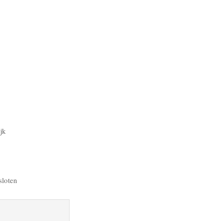
jk
sloten