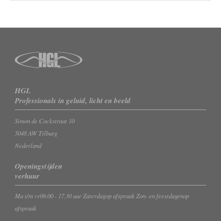
HGL
Professionals in geluid, licht en beeld
Simon de Cockstraat 10
5048 AW Tilburg
Nederland
Openingstijden
verhuur
Ma t/m vr
09.00 - 17.30 uur
Zaterdag
op afspraak
Zon- en feestdagen
op
afspraak