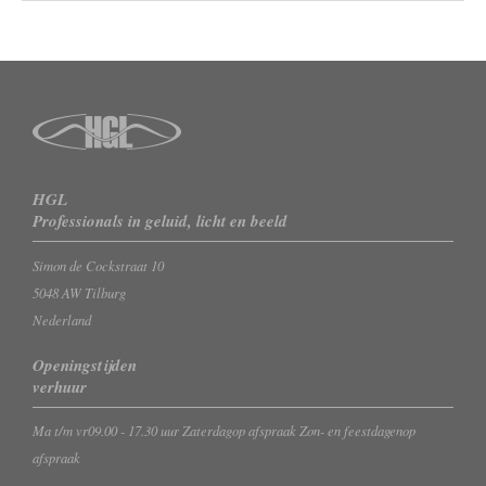
HGL
Professionals in geluid, licht en beeld
Simon de Cockstraat 10
5048 AW Tilburg
Nederland
Openingstijden
verhuur
Ma t/m vr
09.00 - 17.30 uur
Zaterdag
op afspraak
Zon- en feestdagen
op
afspraak