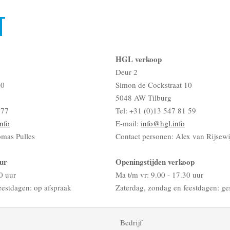
T
HGL verkoop
Deur 2
10
Simon de Cockstraat 10
5048 AW Tilburg
 77
Tel: +31 (0)13 547 81 59
nfo
E-mail:
info@hgl.info
omas Pulles
Contact personen: Alex van Rijsewi
ur
Openingstijden verkoop
0 uur
Ma t/m vr: 9.00 - 17.30 uur
eestdagen: op afspraak
Zaterdag, zondag en feestdagen: ge
Bedrijf