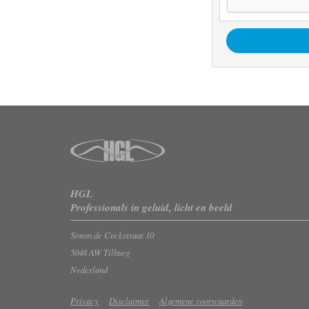
HGL
Professionals in geluid, licht en beeld
Simon de Cockstraat 10
5048 AW Tilburg
Nederland
Privacy
Disclaimer
Algemene voorwaarden