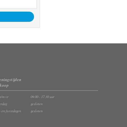
ningstijden
rkoop
t/m vr
09.00 - 17.30 uur
erdag
gesloten
- en feestdagen
gesloten