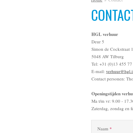
CONTAC
HGL verhuur
Deur 5
Simon de Cockstraat 
5048 AW Tilburg
Tel: +31 (0)13 455 77
E-mail:
verhuur@hgl.i
Contact personen: Th
Openingstijden verhu
Ma t/m vr: 9.00 - 17.3
Zaterdag, zondag en f
Naam
*