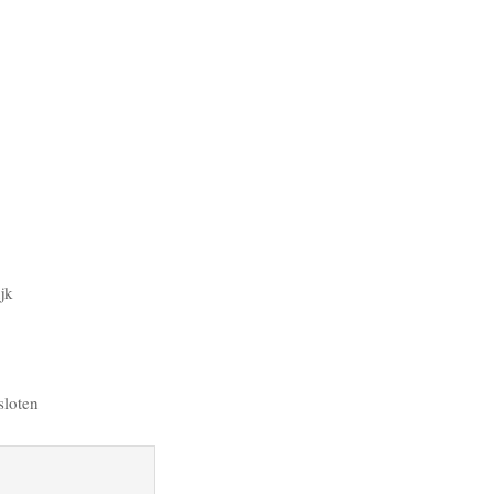
jk
sloten