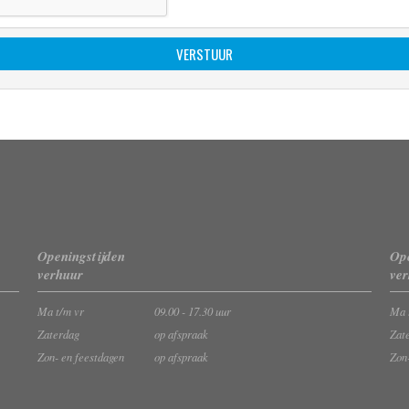
Openingstijden
Ope
verhuur
ve
Ma t/m vr
09.00 - 17.30 uur
Ma 
Zaterdag
op afspraak
Zat
Zon- en feestdagen
op afspraak
Zon