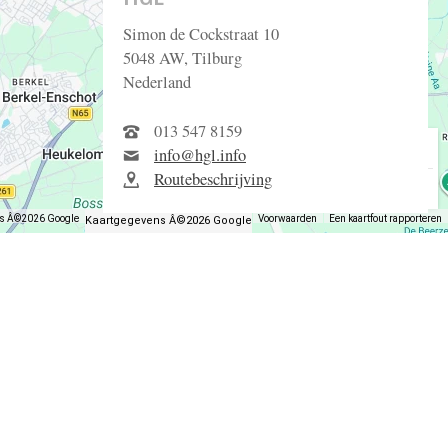
Simon de Cockstraat 10
5048 AW, Tilburg
Nederland
013 547 8159
info@hgl.info
Routebeschrijving
ns Â©2026 Google
Voorwaarden
Een kaartfout rapporteren
Kaartgegevens Â©2026 Google