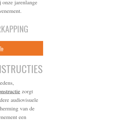
j onze jarenlange
evenement.
RKAPPING
fo
NSTRUCTIES
redens,
nstructie
zorgt
dere audiovisuele
cherming van de
venement een