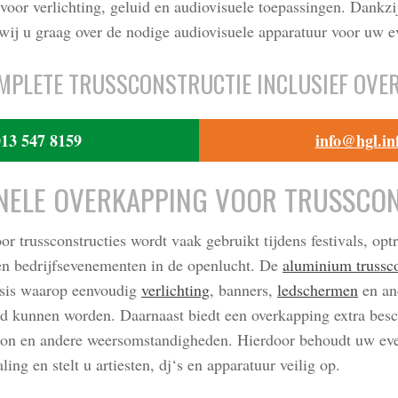
 voor verlichting, geluid en audiovisuele toepassingen. Dankzi
 wij u graag over de nodige audiovisuele apparatuur voor uw 
MPLETE TRUSSCONSTRUCTIE INCLUSIEF OVE
13 547 8159
info@hgl.in
NELE OVERKAPPING VOOR TRUSSCO
r trussconstructies wordt vaak gebruikt tijdens festivals, opt
n bedrijfsevenementen in de openlucht. De
aluminium trussco
asis waarop eenvoudig
verlichting
, banners,
ledschermen
en an
gd kunnen worden. Daarnaast biedt een overkapping extra bes
 zon en andere weersomstandigheden. Hierdoor behoudt uw e
aling en stelt u artiesten, dj‘s en apparatuur veilig op.