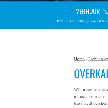
VERHUUR
Verhuur van licht-, geluid- en be
Home
Licht en ge
OVERKA
Wilt u een stevige
u trussconstructie
truss biedt besche