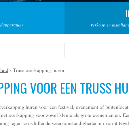
I
eldapparatuur
Verkoop en installati
luid
Truss overkapping huren
PPING VOOR EEN TRUSS H
 overkapping huren voor een festival, evenement of buitenloca
s met overkapping voor zowel kleine als grote evenementen. E
rming tegen verschillende weersomstandigheden en vormt tegel