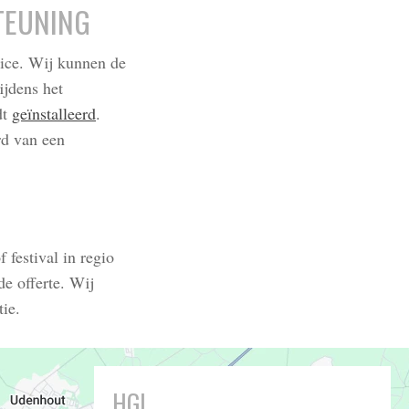
TEUNING
vice. Wij kunnen de
ijdens het
dt
geïnstalleerd
.
rd van een
festival in regio
e offerte. Wij
ie.
HGL