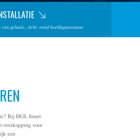
NSTALLATIE
e van geluids-, licht- en/of beeldapparatuur
UREN
tie? Bij HGL huurt
en overkapping voor
ijk een